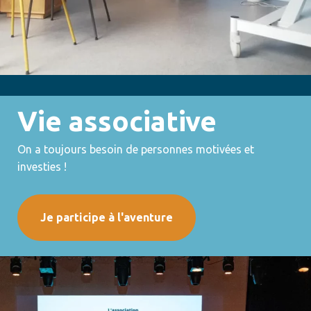
Vie associative
On a toujours besoin de personnes motivées et
investies !
Je participe à l'aventure