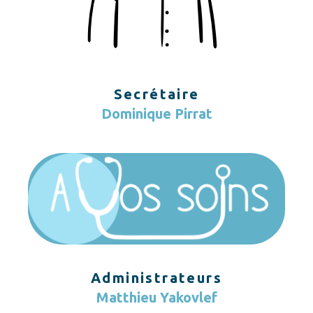
Secrétaire
Dominique Pirrat
Administrateurs
Matthieu Yakovlef