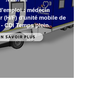
28 MARS 2025
d'emploi : médecin
r (H/F) d'unité mobile de
 - CDI Temps plein
EN SAVOIR PLUS