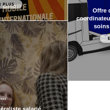
R PLUS
Offre 
coordinateu
soins
2025
raliste salarié