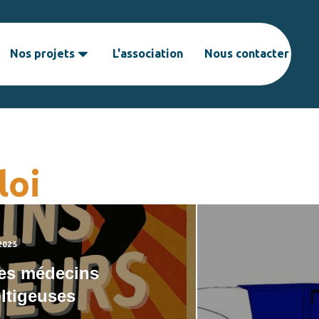
Nos projets
L'association
Nous contacter
loi
2025
es médecins
oltigeuses