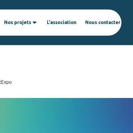
Nos projets
L'association
Nous contacter
 à SantExpo…
ec nous !
ntExpo