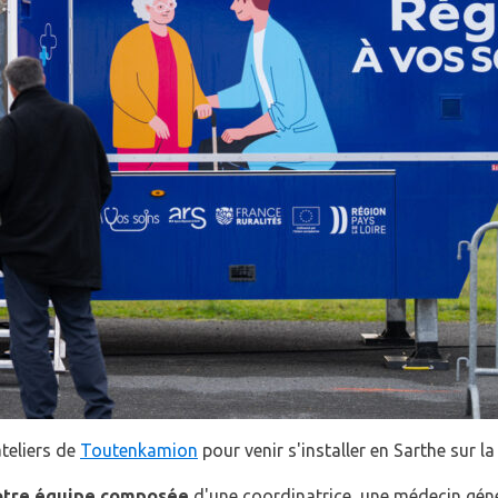
teliers de
Toutenkamion
pour venir s'installer en Sarthe su
notre équipe composée
d'une coordinatrice, une médecin génér