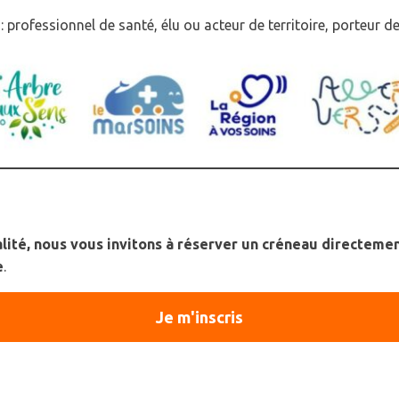
 professionnel de santé, élu ou acteur de territoire, porteur d
z-vous dès maintenant
lité, nous vous invitons à réserver un créneau directemen
e
.
Je m'inscris
isait ensemble ?