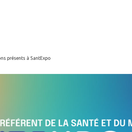
barque à SantExpo…
rque avec nous !
ons présents à SantExpo