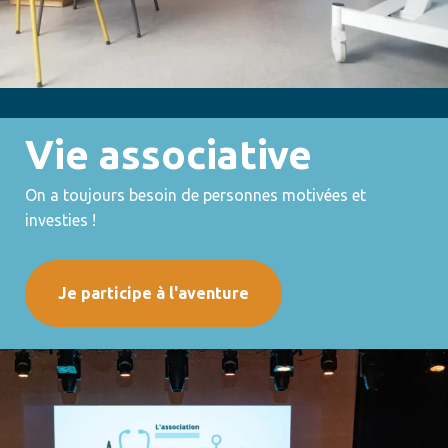
Vie associative
On a toujours besoin de personnes motivées et
investies !
Je participe à l'aventure