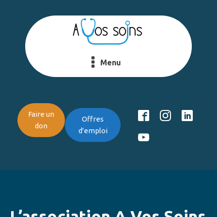
Menu
Faire un
Offres
don
d'emploi
L’association A Vos Soins