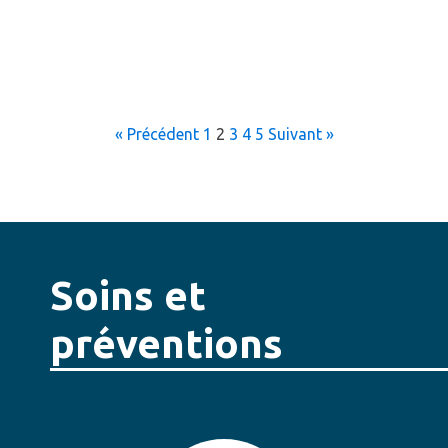
« Précédent
1
2
3
4
5
Suivant »
Soins et
préventions