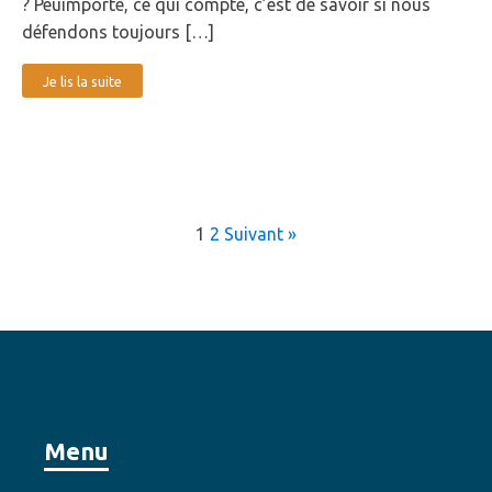
? Peuimporte, ce qui compte, c’est de savoir si nous
défendons toujours […]
Je lis la suite
1
2
Suivant »
Menu